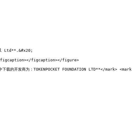
Ltd**.&#x20;

figcaption></figcaption></figure>

re中下载的开发商为：TOKENPOCKET FOUNDATION LTD**</mark> <ma