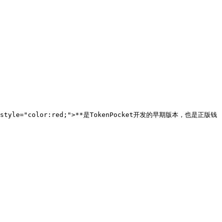
rk style="color:red;">**是TokenPocket开发的早期版本，也是正版钱