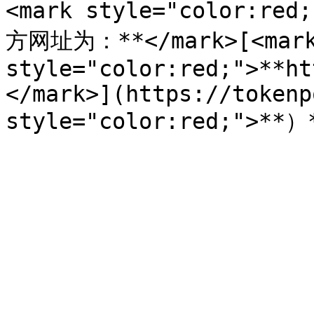
<mark style="color:r
方网址为：**</mark>[<mark
style="color:red;">**ht
</mark>](https://tokenp