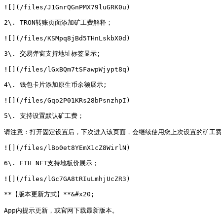
![](/files/J1GnrQGnPMX79luGRK0u)

2\. TRON转账页面添加矿工费解释；

![](/files/KSMpq8jBd5THnLskbX0d)

3\. 交易弹窗支持地址标签显示;

![](/files/lGxBQm7tSFawpWjypt8q)

4\. 钱包卡片添加原生币余额展示;

![](/files/Gqo2P01KRs28bPsnzhpI)

5\. 支持设置默认矿工费；

请注意：打开固定设置后，下次进入该页面，会继续使用您上次设置的矿工费
![](/files/lBo0et8YEmX1cZ8WirlN)

6\. ETH NFT支持地板价展示；

![](/files/lGc7GA8tRIuLmhjUcZR3)

**【版本更新方式】**&#x20;

App内提示更新，或官网下载最新版本。
