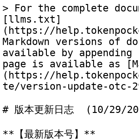
> For the complete docu
[llms.txt]
(https://help.tokenpock
Markdown versions of do
available by appending 
page is available as [M
(https://help.tokenpock
te/version-update-otc-2
# 版本更新日志  (10/29/202
**【最新版本号】**
