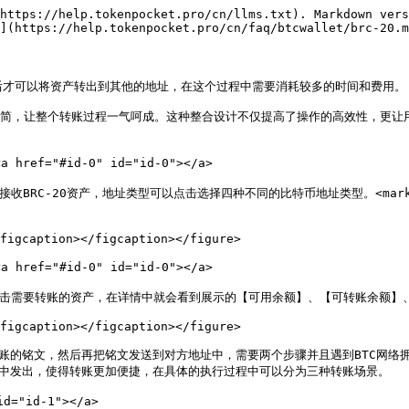
https://help.tokenpocket.pro/cn/llms.txt). Markdown vers
](https://help.tokenpocket.pro/cn/faq/btcwallet/brc-20.m
后才可以将资产转出到其他的地址，在这个过程中需要消耗较多的时间和费用。

繁为简，让整个转账过程一气呵成。这种整合设计不仅提高了操作的高效性，更让用户
 href="#id-0" id="id-0"></a>

BRC-20资产，地址类型可以点击选择四种不同的比特币地址类型。<mark styl
figcaption></figcaption></figure>

 href="#id-0" id="id-0"></a>

要点击需要转账的资产，在详情中就会看到展示的【可用余额】、【可转账余额】
figcaption></figcaption></figure>

账的铭文，然后再把铭文发送到对方地址中，需要两个步骤并且遇到BTC网络拥堵
易中发出，使得转账更加便捷，在具体的执行过程中可以分为三种转账场景。

"id-1"></a>
