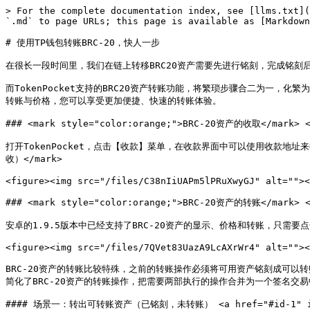
> For the complete documentation index, see [llms.txt](
`.md` to page URLs; this page is available as [Markdown
# 使用TP钱包转账BRC-20，快人一步

在很长一段时间里，我们在链上转移BRC20资产需要先进行铭刻，完成铭刻
而TokenPocket支持的BRC20资产转账功能，将繁琐步骤合二为一，化
转账与价格，您可以享受更加便捷、快速的转账体验。

### <mark style="color:orange;">BRC-20资产的收取</mark> <a
打开TokenPocket，点击【收款】菜单，在收款界面中可以使用收款地址来接收
收）</mark>

<figure><img src="/files/C38nIiUAPm5lPRuXwyGJ" alt=""><
### <mark style="color:orange;">BRC-20资产的转账</mark> <a
安卓的1.9.5版本中已经支持了BRC-20资产的显示、价格和转账，只需
<figure><img src="/files/7QVet83UazA9LcAXrWr4" alt=""><
BRC-20资产的转账比较特殊，之前的转账操作必须将可用资产铭刻成可以转
简化了BRC-20资产的转账操作，把需要两部执行的操作合并为一个签名交
#### 场景一：转出可转账资产（已铭刻，未转账） <a href="#id-1" id=