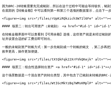
因为BRC-20转账需要先完成铭刻，所以在这个过程中可能会等待较长，铭刻
在底部的【转账金额】中可以看到第一和第三个选项的数据显示，点击下一步
<figure><img src="/files/rUpKiRQkzich3W71l6Fe" alt=""><
#### 场景二：转出可用资产（未铭刻） <a href="#id-1" id="id-1">
在转账金额界面中可以查看到【可用余额】选项，这些资产就是未经过铭刻
址并设置合适的矿工费后即可转出。

一般的未铭刻资产转账方式：第一步先铭刻成一个转账的铭文 ，第二步再把这个铭
效率更高，操作更加便捷。

<figure><img src="/files/tXtQkFqk22XrFVkQKejk" alt=""><
#### 场景三：组合性选择转出资产 <a href="#id-1" id="id-1"></a
这个场景数据是一个混合资产的转出类型，其中包含了已铭刻未转账的BRC-2