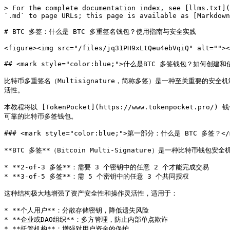
> For the complete documentation index, see [llms.txt](
`.md` to page URLs; this page is available as [Markdown
# BTC 多签：什么是 BTC 多重签名钱包？使用指南与安全实践

<figure><img src="/files/jq31PH9xLtQeu4ebVqiQ" alt=""><
## <mark style="color:blue;">什么是BTC 多签钱包？如何创建和使
比特币多重签名（Multisignature，简称多签）是一种至关重要
活性。

本教程将以 [TokenPocket](https://www.tokenpoc
可靠的比特币多签钱包。

### <mark style="color:blue;">第一部分：什么是 BTC 多签？</m
**BTC 多签**（Bitcoin Multi-Signature）是一种比特币
* **2-of-3 多签**：需要 3 个密钥中的任意 2 个才能完成交易

* **3-of-5 多签**：需 5 个密钥中的任意 3 个共同授权

这种结构极大地增强了资产安全性和操作灵活性，适用于：

* **个人用户**：分散存储密钥，降低遗失风险

* **企业或DAO组织**：多方管理，防止内部单点欺诈

* **托管机构**：增强对用户资金的保护
