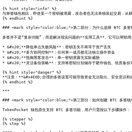
{% hint style="info" %}

与单签钱包相比，即使某一个密钥被泄露，攻击者也无法单独发起交易，从根
{% endhint %}

### <mark style="color:blue;">第二部分：为什么选择 BTC 多签钱
多签并不是“复杂功能”，而是解决现实问题的**实用工具**。它可以帮助用
* &#x20;**降低单点失败风险**：密钥丢失不再等于资产丢失

* &#x20;**多方协同控制**：任何单一成员都无法独立操作资金

* &#x20;**抵御黑客攻击**：单一密钥泄露无实际威胁

* &#x20;**灵活备份策略**：支持将密钥分别储存于硬件钱包、纸质备份等
{% hint style="danger" %}

**注意：**&#x4E0D;合理的多签设置可能导致资金无法取出。安全意识和
{% endhint %}

***

### <mark style="color:blue;">第三部分：如何创建 BTC 多签钱包
TokenPocket 钱包原生支持 BTC 多签功能，用户只需按以下步骤操作：

{% stepper %}

{% step %}
