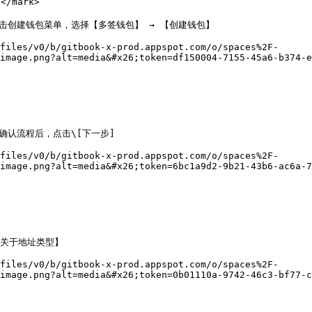
/mark>

ro/) 点击创建钱包菜单，选择【多签钱包】 → 【创建钱包】

files/v0/b/gitbook-x-prod.appspot.com/o/spaces%2F-
image.png?alt=media&#x26;token=df150004-7155-45a6-b374-e
认流程后，点击\[下一步]

files/v0/b/gitbook-x-prod.appspot.com/o/spaces%2F-
image.png?alt=media&#x26;token=6bc1a9d2-9b21-43b6-ac6a-7
【关于地址类型】

files/v0/b/gitbook-x-prod.appspot.com/o/spaces%2F-
image.png?alt=media&#x26;token=0b01110a-9742-46c3-bf77-c