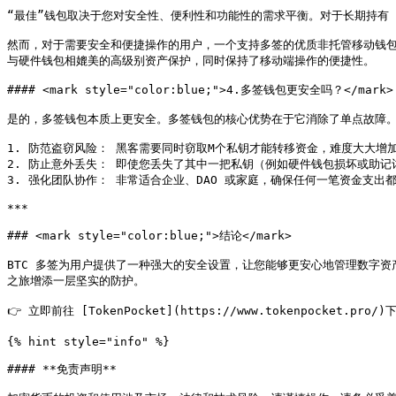
“最佳”钱包取决于您对安全性、便利性和功能性的需求平衡。对于长期持有（
然而，对于需要安全和便捷操作的用户，一个支持多签的优质非托管移动钱包是
与硬件钱包相媲美的高级别资产保护，同时保持了移动端操作的便捷性。

#### <mark style="color:blue;">4.多签钱包更安全吗？</mark>

是的，多签钱包本质上更安全。多签钱包的核心优势在于它消除了单点故障。与只
1. 防范盗窃风险： 黑客需要同时窃取M个私钥才能转移资金，难度大大增加
2. 防止意外丢失： 即使您丢失了其中一把私钥（例如硬件钱包损坏或助记
3. 强化团队协作： 非常适合企业、DAO 或家庭，确保任何一笔资金支出
***

### <mark style="color:blue;">结论</mark>

BTC 多签为用户提供了一种强大的安全设置，让您能够更安心地管理数字资
之旅增添一层坚实的防护。

👉 立即前往 [TokenPocket](https://www.tokenpocket.p
{% hint style="info" %}

#### **免责声明**
