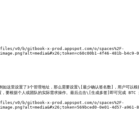
files/v0/b/gitbook-x-prod.appspot.com/o/spaces%2F-
image.png?alt=media&#x26;token=c60c00b1-4f46-481b-b4c9-0
的，例如这里设置了3个管理地址，那么需要设置\[最少确认签名数]，用户可以
要根据个人或团队的实际需求操作。最后点击\[生成多签]即可完成 BTC 
files/v0/b/gitbook-x-prod.appspot.com/o/spaces%2F-
image.png?alt=media&#x26;token=569bced0-0e01-4d57-a961-8