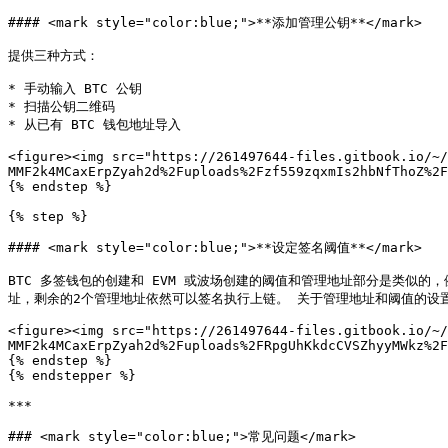
#### <mark style="color:blue;">**添加管理公钥**</mark>

提供三种方式：

* 手动输入 BTC 公钥

* 扫描公钥二维码

* 从已有 BTC 钱包地址导入

<figure><img src="https://261497644-files.gitbook.io/~/
MMF2k4MCaxErpZyah2d%2Fuploads%2Fzf559zqxmIs2hbNfThoZ%2F
{% endstep %}

{% step %}

#### <mark style="color:blue;">**设定签名阈值**</mark>

BTC 多签钱包的创建和 EVM 或波场创建的阈值和管理地址部分是类似
址，剩余的2个管理地址依然可以签名执行上链。 关于管理地址和阈值的设置，
<figure><img src="https://261497644-files.gitbook.io/~/
MMF2k4MCaxErpZyah2d%2Fuploads%2FRpgUhKkdcCVSZhyyMWkz%2F
{% endstep %}

{% endstepper %}

***

### <mark style="color:blue;">常见问题</mark>
