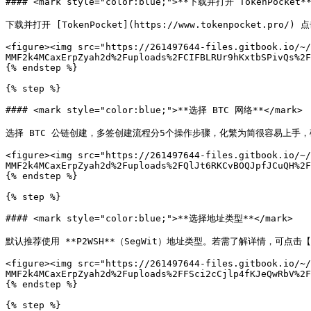
#### <mark style="color:blue;">**下载并打开 TokenPocket**<
下载并打开 [TokenPocket](https://www.tokenpocket.p
<figure><img src="https://261497644-files.gitbook.io/~/
MMF2k4MCaxErpZyah2d%2Fuploads%2FCIFBLRUr9hKxtbSPivQs%2F
{% endstep %}

{% step %}

#### <mark style="color:blue;">**选择 BTC 网络**</mark>

选择 BTC 公链创建，多签创建流程分5个操作步骤，化繁为简很容易上手，确
<figure><img src="https://261497644-files.gitbook.io/~/
MMF2k4MCaxErpZyah2d%2Fuploads%2FQlJt6RKCvBOQJpfJCuQH%2F
{% endstep %}

{% step %}

#### <mark style="color:blue;">**选择地址类型**</mark>

默认推荐使用 **P2WSH**（SegWit）地址类型。若需了解详情，可点击
<figure><img src="https://261497644-files.gitbook.io/~/
MMF2k4MCaxErpZyah2d%2Fuploads%2FFSci2cCjlp4fKJeQwRbV%2F
{% endstep %}

{% step %}
