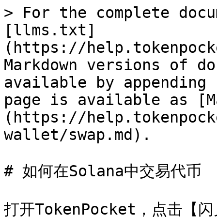
> For the complete docu
[llms.txt]
(https://help.tokenpock
Markdown versions of do
available by appending 
page is available as [M
(https://help.tokenpock
wallet/swap.md).

# 如何在Solana中交易代币

打开TokenPocket，点