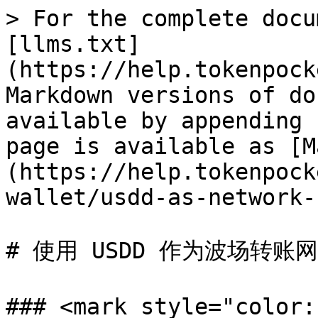
> For the complete docu
[llms.txt]
(https://help.tokenpock
Markdown versions of do
available by appending 
page is available as [M
(https://help.tokenpock
wallet/usdd-as-network-
# 使用 USDD 作为波场转账网
### <mark style="col