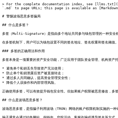
> For the complete documentation index, see [llms.txt](
`.md` to page URLs; this page is available as [Markdown
# 警惕波场恶意多签骗局

## 什么是多签？

多签（Multi-Signature）是指由多个地址共同参与钱包管理的一种安全机
在多签机制下，用户可以为钱包设置不同的签名地址、签名权重和签名阈值。
### 多签的正确用法和作用

多签本身是一项重要的资产安全功能，广泛应用于团队资金管理、机构资产托
* 避免单个私钥丢失导致资产无法使用；

* 防止单个私钥泄露后资产被直接转走；

* 通过多人共同确认，提高资金管理安全性；

* 降低个人误操作和内部管理风险。

正确使用多签，可以有效提升钱包安全性。但如果账户权限被恶意修改，多签
## 什么是波场恶意多签？

波场恶意多签，是指骗子利用波场（TRON）网络的账户权限机制实施的一种诈
骗子通常会通过钓鱼网站、假钱包、空投活动、客服诈骗或诱导签名等方式，