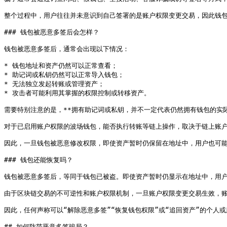
整个过程中，用户往往并未意识到自己签署的是账户权限变更交易，因此钱包
### 钱包被恶意多签后会怎样？

钱包被恶意多签后，通常会出现以下情况：

* 钱包地址和资产仍然可以正常查看；

* 助记词或私钥仍然可以正常导入钱包；

* 无法独立发起转账或管理资产；

* 攻击者可能利用其掌握的权限控制或转移资产。

需要特别注意的是，**拥有助记词或私钥，并不一定代表仍然拥有钱包的实际控
对于已启用账户权限的波场钱包，能否执行转账等链上操作，取决于链上账户
因此，一旦钱包被恶意修改权限，即使资产暂时仍保留在地址中，用户也可能
### 钱包还能恢复吗？

钱包被恶意多签后，等同于钱包已被盗。即使资产暂时仍显示在地址中，用户
由于区块链交易的不可逆性和账户权限机制，一旦账户权限变更交易生效，账
因此，任何声称可以“解除恶意多签”“恢复钱包权限”或“追回资产”的个人
## 如何防范恶意多签骗局？
