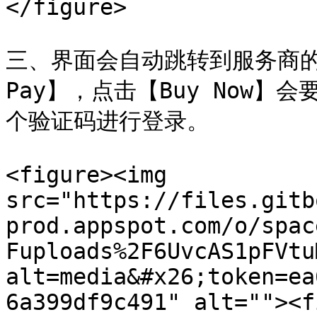
</figure>

三、界面会自动跳转到服务商的专
Pay】，点击【Buy Now
个验证码进行登录。

<figure><img 
src="https://files.gitb
prod.appspot.com/o/spac
Fuploads%2F6UvcAS1pFVtu
alt=media&#x26;token=ea
6a399df9c491" alt=""><f