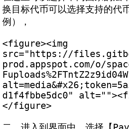
换目标代币可以选择支持的代币（
例），

<figure><img 
src="https://files.gitb
prod.appspot.com/o/spac
Fuploads%2FTntZ2z9id04W
alt=media&#x26;token=5a
d1f4fbbe5dc0" alt=""><f
</figure>

二、进入到界面中，选择【Pay