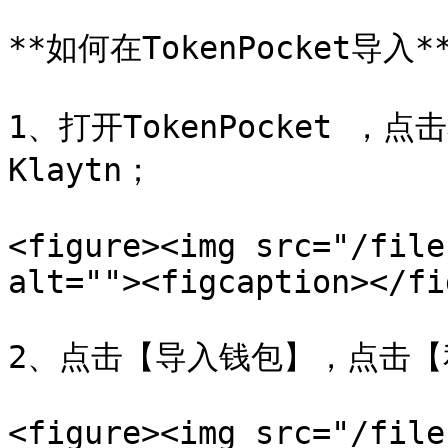
**如何在TokenPocket导入**
1、打开TokenPocket 
Klaytn；

<figure><img src="/file
alt=""><figcaption></fi
2、点击【导入钱包】，点击【
<figure><img src="/file