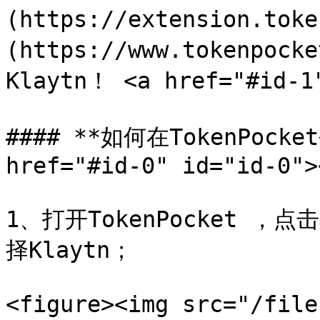
(https://extension.to
(https://www.tokenpock
Klaytn！ <a href="#id-1"
#### **如何在TokenPocke
href="#id-0" id="id-0"><
1、打开TokenPocket 
择Klaytn；

<figure><img src="/file