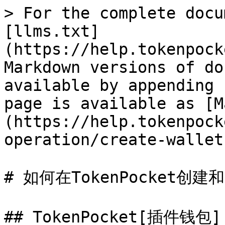
> For the complete docu
[llms.txt]
(https://help.tokenpock
Markdown versions of do
available by appending 
page is available as [M
(https://help.tokenpock
operation/create-wallet
# 如何在TokenPocket创建和
## TokenPocket[插件钱包]