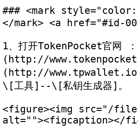
### <mark style="co
</mark> <a href="#id-00
1、打开TokenPocket官网 ：[w
(http://www.tokenpocke
(http://www.tpwall
\[工具]--\[私钥生成器]。

<figure><img src="/file
alt=""><figcaption></fi