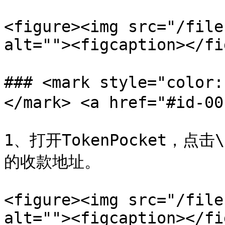
<figure><img src="/file
alt=""><figcaption></fi
### <mark style="co
</mark> <a href="#id-00
1、打开TokenPocket，
的收款地址。

<figure><img src="/file
alt=""><figcaption></fi