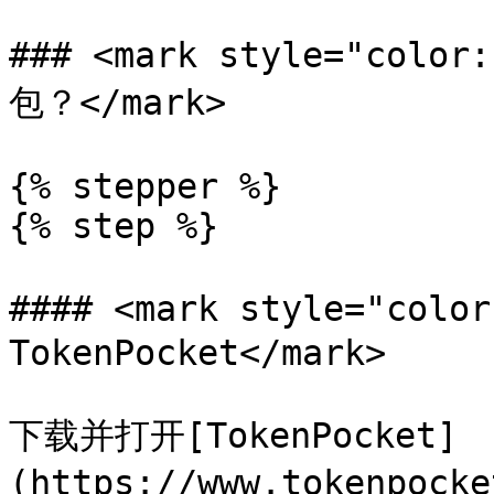
### <mark style="co
包？</mark>

{% stepper %}

{% step %}

#### <mark style="col
TokenPocket</mark>

下载并打开[TokenPocket]
(https://www.tokenpo