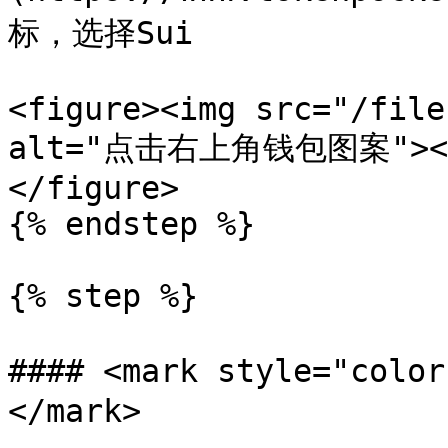
标，选择Sui

<figure><img src="/file
alt="点击右上角钱包图案"><fig
</figure>

{% endstep %}

{% step %}

#### <mark style="co
</mark>
