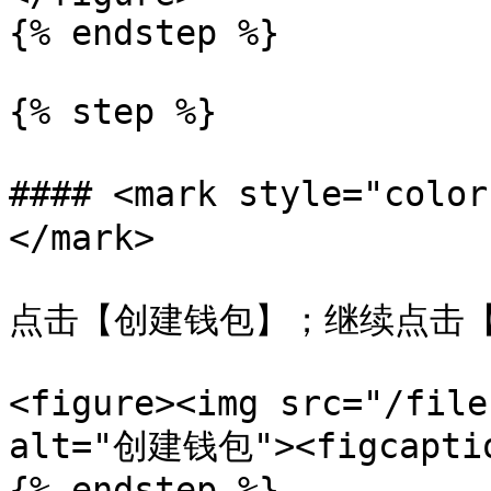
{% endstep %}

{% step %}

#### <mark style="co
</mark>

点击【创建钱包】；继续点击【
<figure><img src="/file
alt="创建钱包"><figcaption
{% endstep %}
