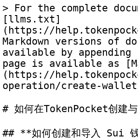
> For the complete docu
[llms.txt]
(https://help.tokenpock
Markdown versions of do
available by appending 
page is available as [M
(https://help.tokenpock
operation/create-wallet
# 如何在TokenPocket创
## **如何创建和导入 Sui 钱包