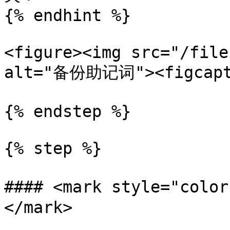
{% endhint %}

<figure><img src="/file
alt="备份助记词"><figcaptio
{% endstep %}

{% step %}

#### <mark style="col
</mark>
