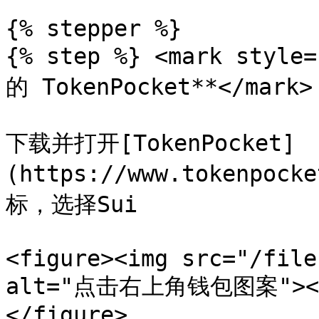
{% stepper %}

{% step %} <mark styl
的 TokenPocket**</mark>

下载并打开[TokenPocket]
(https://www.tokenpo
标，选择Sui

<figure><img src="/file
alt="点击右上角钱包图案"><fig
</figure>
