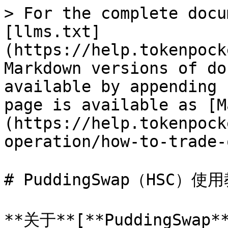
> For the complete docu
[llms.txt]
(https://help.tokenpock
Markdown versions of do
available by appending 
page is available as [M
(https://help.tokenpock
operation/how-to-trade-
# PuddingSwap（HSC）使用
**关于**[**PuddingSwap*