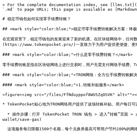
> For the complete documentation index, see [llms.txt](
`.md` to page URLs; this page is available as [Markdown
# 稳定币钱包如何实现零手续费转账？

## <mark style="color:blue;">稳定币零手续费转账解决方案：终
在宏观背景下，稳定币钱包的发展迎来了新的机遇。在区块链网络中，任何数据
(https://www.tokenpocket.pro/)一直致力于为用户提供
### <mark style="color:blue;">什么是零手续费转账？</mark>

零手续费转账是指在区块链网络上进行交易时，用户无需支付网络手续费。Tok
### <mark style="color:blue;">TRON网络：全方位手续费转账解决
#### <mark style="color:blue;">1.转账补贴服务</mark>

<figure><img src="/files/FfNduyppof8WU5ZqOSVK" alt=""><
* TokenPocket贴心地为TRON网络用户提供了波场转账补贴。用户每
  * 操作步骤：打开 TokenPocket TRON 钱包 > 进入“转账”页面 > 点击“每日补贴”即可成功领取转账补贴。更多详情，请参阅：[如何降低 TRON 交易手续费。](https://help.tokenpocket.pro/cn/faq/tron-
wallet/save-gas)

  这项服务每日限额1500个名额，每个兑换券最高可帮用户节约100%的网络费用，为用户提供了真正的零成本转账体验。
