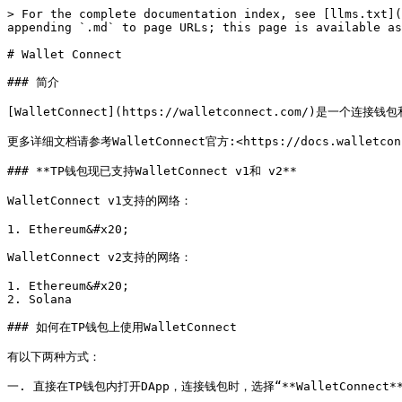
> For the complete documentation index, see [llms.txt](
appending `.md` to page URLs; this page is available as
# Wallet Connect

### 简介

[WalletConnect](https://walletconnect.com
更多详细文档请参考WalletConnect官方:<https://docs.walletconne
### **TP钱包现已支持WalletConnect v1和 v2**

WalletConnect v1支持的网络：

1. Ethereum&#x20;

WalletConnect v2支持的网络：

1. Ethereum&#x20;

2. Solana

### 如何在TP钱包上使用WalletConnect

有以下两种方式：

一. 直接在TP钱包内打开DApp，连接钱包时，选择“**WalletConnec