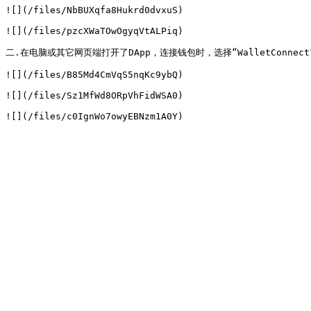
![](/files/NbBUXqfa8Hukrd0dvxuS)

![](/files/pzcXWaTOwOgyqVtALPiq)

二.在电脑或其它网页端打开了DApp，连接钱包时，选择“WalletConnec
![](/files/B85Md4CmVqS5nqKc9ybQ)

![](/files/Sz1MfWd8ORpVhFidWSA0)
