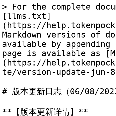
> For the complete docu
[llms.txt]
(https://help.tokenpock
Markdown versions of do
available by appending 
page is available as [M
(https://help.tokenpock
te/version-update-jun-8
# 版本更新日志（06/08/2022
**【版本更新详情】**
