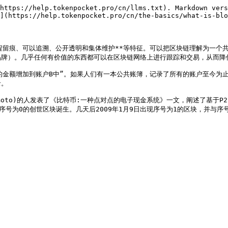
https://help.tokenpocket.pro/cn/llms.txt). Markdown vers
](https://help.tokenpocket.pro/cn/the-basics/what-is-blo
程留痕、可以追溯、公开透明和集体维护**等特征。可以把区块链理解为一个
牌）。几乎任何有价值的东西都可以在区块链网络上进行跟踪和交易，从而降低
的金额增加到账户B中”。如果人们有一本公共账簿，记录了所有的账户至今为
。

Nakamoto)的人发表了《比特币:一种点对点的电子现金系统》一文，阐述了
序号为0的创世区块诞生。几天后2009年1月9日出现序号为1的区块，并与序