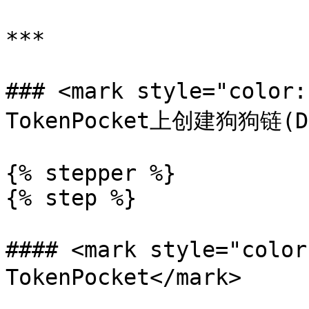
***

### <mark style="col
TokenPocket上创建狗狗链(Do
{% stepper %}

{% step %}

#### <mark style="col
TokenPocket</mark>
