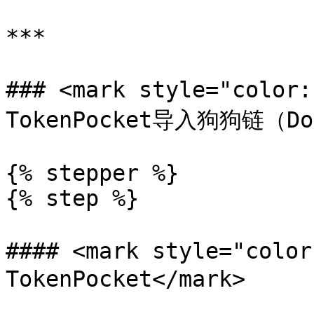
***

### <mark style="col
TokenPocket导入狗狗链（Dog
{% stepper %}

{% step %}

#### <mark style="col
TokenPocket</mark>
