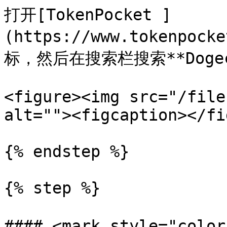
打开[TokenPocket ]
(https://www.tokenpo
标，然后在搜索栏搜索**Dogeco
<figure><img src="/file
alt=""><figcaption></fi
{% endstep %}

{% step %}

#### <mark style="co