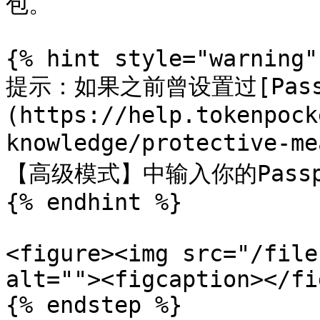
包。

{% hint style="warning" 
提示：如果之前曾设置过[Passp
(https://help.tokenpock
knowledge/protective-
【高级模式】中输入你的Passp
{% endhint %}

<figure><img src="/file
alt=""><figcaption></fi
{% endstep %}
