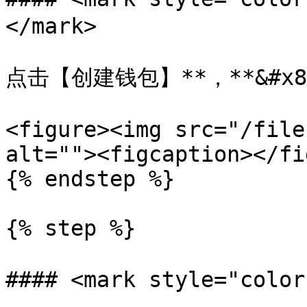
</mark>

点击【创建钱包】**，**&#x
<figure><img src="/file
alt=""><figcaption></fi
{% endstep %}

{% step %}

#### <mark style="col