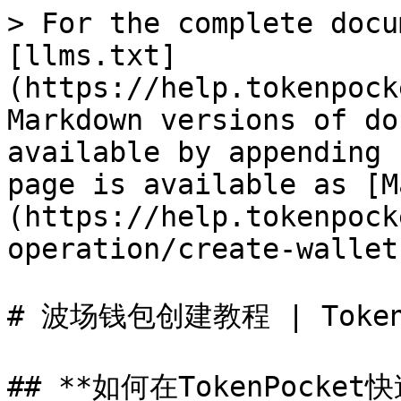
> For the complete docu
[llms.txt]
(https://help.tokenpock
Markdown versions of do
available by appending 
page is available as [M
(https://help.tokenpock
operation/create-wallet
# 波场钱包创建教程 | Token
## **如何在TokenPocke