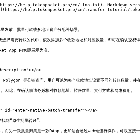
https://help.tokenpocket.pro/cn/llms.txt). Markdown vers
](https://help.tokenpocket.pro/cn/transfer-tutorial/toke
量发放、批量付款或多地址资产分配等场景。

只需要选择需要转账的代币，依次添加多个收款地址和对应数量，即可在确认交易详
et App 内实际展示为准。

escription"></a>

Polygon 等公链资产。用户可以为每个收款地址设置不同的转账数量，并
。因此，在确认前请务必核对收款地址、转账数量、支付方式和网络费用。

id="enter-native-batch-transfer"></a>

中找到“原生批量转账”。

而另一款批量归集是一款DApp，更加适合通过web端进行操作，可以直接一