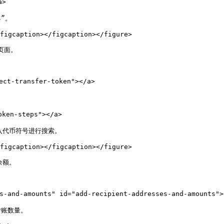
>

”。

figcaption></figcaption></figure>

面。

t-transfer-token"></a>

ken-steps"></a>

代币符号进行搜索。

figcaption></figcaption></figure>

额。

d-amounts" id="add-recipient-addresses-and-amounts"><
账数量。
