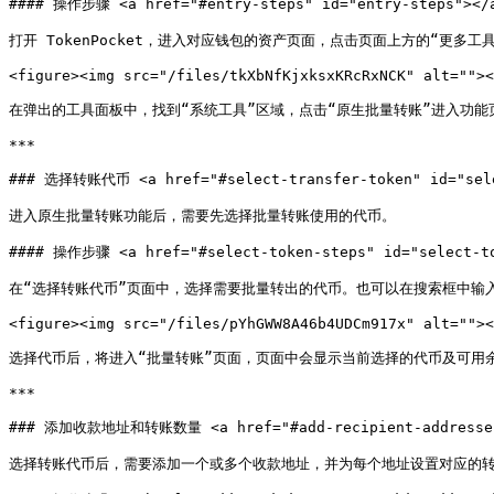
#### 操作步骤 <a href="#entry-steps" id="entry-steps"></a
打开 TokenPocket，进入对应钱包的资产页面，点击页面上方的“更多工具
<figure><img src="/files/tkXbNfKjxksxKRcRxNCK" alt=""><
在弹出的工具面板中，找到“系统工具”区域，点击“原生批量转账”进入功能页
***

### 选择转账代币 <a href="#select-transfer-token" id="selec
进入原生批量转账功能后，需要先选择批量转账使用的代币。

#### 操作步骤 <a href="#select-token-steps" id="select-to
在“选择转账代币”页面中，选择需要批量转出的代币。也可以在搜索框中输入
<figure><img src="/files/pYhGWW8A46b4UDCm917x" alt=""><
选择代币后，将进入“批量转账”页面，页面中会显示当前选择的代币及可用余
***

### 添加收款地址和转账数量 <a href="#add-recipient-addresses-an
选择转账代币后，需要添加一个或多个收款地址，并为每个地址设置对应的转