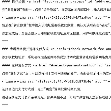
#### 操作步骤 <a href="#add-recipient-steps" id="add-reci
在“批量转账”页面中，点击“点击添加”。在弹出的添加窗口中，输入或粘贴
<figure><img src="/files/JK22sUQJRGuKGATzxKsu" alt=""><
随后在“转账数量”栏中输入该地址需要接收的数量，确认无误后点击“确定”。
添加完成后，页面会显示已添加的收款地址及对应数量。用户可以继续点击“
***

### 查看网络费并选择支付方式 <a href="#check-network-fee-and-sel
添加收款地址后，系统会根据当前网络情况预估本次批量转账所需的网络费用
#### 选择支付方式 <a href="#select-payment-method" id="sele
点击“支付方式”后，可以选择用于支付网络费的资产。页面会展示可用的支付
<figure><img src="/files/q0yP4pkWtG2LCbB73b4g" alt=""><
选择合适的支付方式后，点击“确定”返回批量转账页面。

请确保所选支付资产余额充足。如果余额不足，可能导致交易无法发起或确认
***
