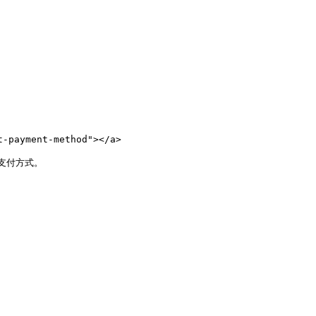
payment-method"></a>

付方式。
